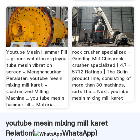
Youtube Mesin Hammer Fill
rock crusher specialized –
- greenrevolution.org.inyou
Grinding Mill Chinarock
tube mesin vibration
crusher specialized [ 4.7 -
screen - Menghancurkan
5712 Ratings ] The Gulin
Peralatan. youtube mesin
product line, consisting of
mixing mill karet -
more than 30 machines,
Customized Milling
sets the ... Next: youtube
Machine ... you tube mesin
mesin mixing mill karet
hammer fill - Material ...
youtube mesin mixing mill karet
Relation(
WhatsApp
)