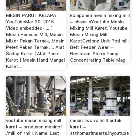
MESIN PARUT KELAPA -
komponen mesin mixing mill
YouTubeMar 30, 2015·
- chass.inYoutube Mesin
Video embedded· ... (
Mixing Mill Karet. Youtube
Mesin Hammer Mill, Mesin
Mesin Mixing Mill
Mixer Pakan Ternak, Mesin
KaretCyclone Unit Rod mill
Pelet Pakan Ternak, ... Alat
Belt Feeder Wear –
Sadap Karet | Alat Panet
Resistant Slurry Pump
Karet ( Mesin Hand Mangel
Concentrating Table Mag.
Karet…
youtube mesin mixing mill
mesin two rollmill untuk
karet - produsen mesinof
karet -
/mill of /mill. Name. Last
stthomasfinearts.inyoutube