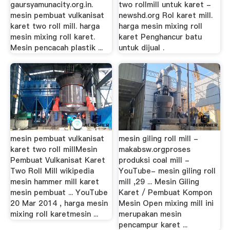
gaursyamunacity.org.in.
two rollmill untuk karet -
mesin pembuat vulkanisat
newshd.org Rol karet mill.
karet two roll mill. harga
harga mesin mixing roll
mesin mixing roll karet.
karet Penghancur batu
Mesin pencacah plastik ...
untuk dijual .
mesin pembuat vulkanisat
mesin giling roll mill -
karet two roll millMesin
makabsw.orgproses
Pembuat Vulkanisat Karet
produksi coal mill -
Two Roll Mill wikipedia
YouTube- mesin giling roll
mesin hammer mill karet
mill ,29 ... Mesin Giling
mesin pembuat ... YouTube
Karet / Pembuat Kompon
20 Mar 2014 , harga mesin
Mesin Open mixing mill ini
mixing roll karetmesin ...
merupakan mesin
pencampur karet ...