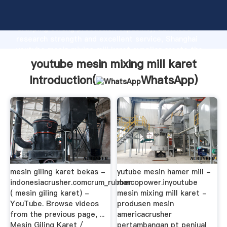
youtube mesin mixing mill karet manufacturer
Grasping strong production capability, advanced
research strength and excellent service, Shanghai
youtube mesin mixing mill karet supplier create the
value and bring values to all of customers.
youtube mesin mixing mill karet
Introduction(
WhatsApp
)
mesin giling karet bekas -
yutube mesin hamer mill -
indonesiacrusher.comcrum_rubber
marcopower.inyoutube
( mesin giling karet) -
mesin mixing mill karet -
YouTube. Browse videos
produsen mesin
from the previous page, ...
americacrusher
Mesin Giling Karet /
pertambangan pt penjual