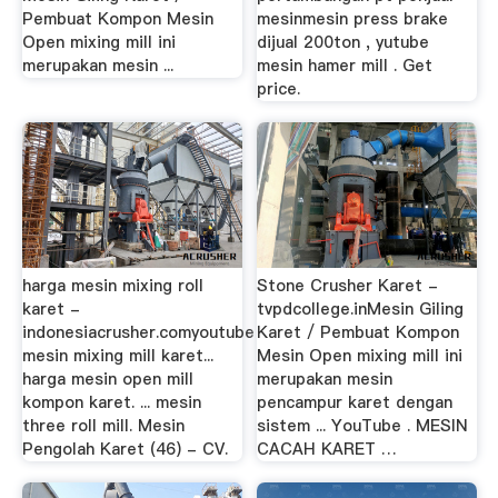
Pembuat Kompon Mesin
mesinmesin press brake
Open mixing mill ini
dijual 200ton , yutube
merupakan mesin ...
mesin hamer mill . Get
price.
harga mesin mixing roll
Stone Crusher Karet -
karet -
tvpdcollege.inMesin Giling
indonesiacrusher.comyoutube
Karet / Pembuat Kompon
mesin mixing mill karet...
Mesin Open mixing mill ini
harga mesin open mill
merupakan mesin
kompon karet. ... mesin
pencampur karet dengan
three roll mill. Mesin
sistem ... YouTube . MESIN
Pengolah Karet (46) - CV.
CACAH KARET …