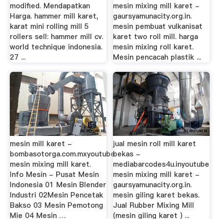
modified. Mendapatkan
mesin mixing mill karet -
Harga. hammer mill karet,
gaursyamunacity.org.in.
karat mini rolling mill 5
mesin pembuat vulkanisat
rollers sell: hammer mill cv.
karet two roll mill. harga
world technique indonesia.
mesin mixing roll karet.
27 ...
Mesin pencacah plastik ...
mesin mill karet -
jual mesin roll mill karet
bombasotorga.com.mxyoutube
bekas -
mesin mixing mill karet.
mediabarcodes4u.inyoutube
Info Mesin - Pusat Mesin
mesin mixing mill karet -
Indonesia 01 Mesin Blender
gaursyamunacity.org.in.
Industri 02Mesin Pencetak
mesin giling karet bekas.
Bakso 03 Mesin Pemotong
Jual Rubber Mixing Mill
Mie 04 Mesin …
(mesin giling karet ) ...