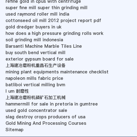
refine gold in cpus with centrifuge
super fine mill super thin grinding mill
used raymond roller mill india
cottonseed oil mill 2012 project report pdf
gold dredger buyers in uk
how does a high pressure grinding rolls work
soil grinding mill indonesia
Barsanti Machine Marble Tiles Line
buy south bend vertical mill
exterior gypsum board for sale
上海建冶磨粉机重晶石生产设备
mining plant equipments maintenance checklist
napoleon mills fabric price
batliboi vertical milling bvm
l um 耐磨性
上海建冶磨粉机磷矿石加工机械
hammermill for sale in pretoria in gumtree
used gold concentrator sale
slag destroy crops producers of usa
Gold Mining And Processing Courses
Sitemap