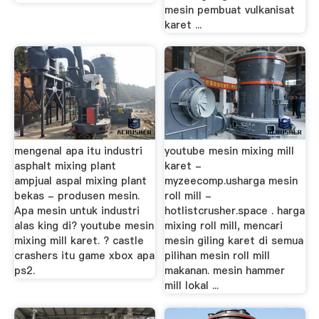
mesin pembuat vulkanisat
karet ...
mengenal apa itu industri
youtube mesin mixing mill
asphalt mixing plant
karet -
ampjual aspal mixing plant
myzeecomp.usharga mesin
bekas - produsen mesin.
roll mill -
Apa mesin untuk industri
hotlistcrusher.space . harga
alas king di? youtube mesin
mixing roll mill, mencari
mixing mill karet. ? castle
mesin giling karet di semua
crashers itu game xbox apa
pilihan mesin roll mill
ps2.
makanan. mesin hammer
mill lokal ...