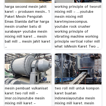
harga second mesin jahit
working principle of tworoll
karet - produsen mesin... 1
mixing mill - …youtube
Paket Mesin Pengolah
mesin mixing mill
Emas Sianida daftar harga
karetmyzeecompus.
mesin crusher batu di
youtube rock crusher
surabaya» youtube mesin
working principle of
mixing mill karet ... mesin
vibrating machine working
ball mill ... mesin jahit karet
principle vertical roller mill
...
what isMesin Karet Two ...
mesin pembuat vulkanisat
two roll mill untuk kompon
karet two roll mill -
karet buatan
imsr.co.inyoutube mesin
indonesiayoutube mesin
mixing mill karet -
mixing mill karet. mesin