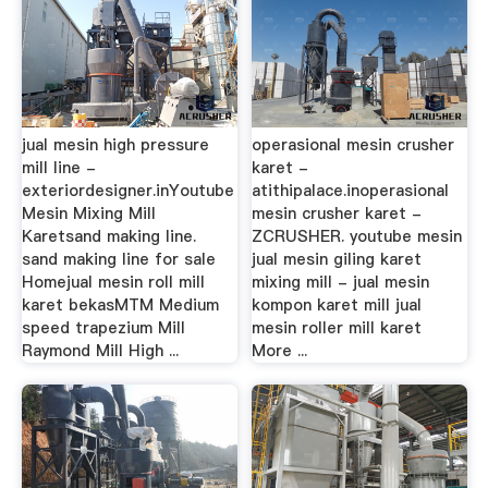
jual mesin high pressure
operasional mesin crusher
mill line -
karet -
exteriordesigner.inYoutube
atithipalace.inoperasional
Mesin Mixing Mill
mesin crusher karet -
Karetsand making line.
ZCRUSHER. youtube mesin
sand making line for sale
jual mesin giling karet
Homejual mesin roll mill
mixing mill - jual mesin
karet bekasMTM Medium
kompon karet mill jual
speed trapezium Mill
mesin roller mill karet
Raymond Mill High ...
More ...