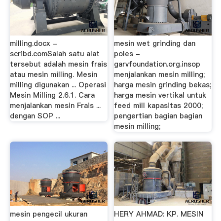
milling.docx -
mesin wet grinding dan
scribd.comSalah satu alat
poles -
tersebut adalah mesin frais
garvfoundation.org.insop
atau mesin milling. Mesin
menjalankan mesin milling;
milling digunakan ... Operasi
harga mesin grinding bekas;
Mesin Milling 2.6.1. Cara
harga mesin vertikal untuk
menjalankan mesin Frais ...
feed mill kapasitas 2000;
dengan SOP ...
pengertian bagian bagian
mesin milling;
mesin pengecil ukuran
HERY AHMAD: KP. MESIN