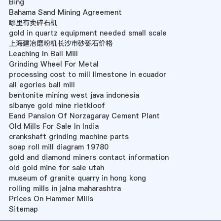
Bing
Bahama Sand Mining Agreement
哪里有卖碎石机
gold in quartz equipment needed small scale
上海建冶磨粉机长沙市砂砾石价格
Leaching In Ball Mill
Grinding Wheel For Metal
processing cost to mill limestone in ecuador
all egories ball mill
bentonite mining west java indonesia
sibanye gold mine rietkloof
Eand Pansion Of Norzagaray Cement Plant
Old Mills For Sale In India
crankshaft grinding machine parts
soap roll mill diagram 19780
gold and diamond miners contact information
old gold mine for sale utah
museum of granite quarry in hong kong
rolling mills in jalna maharashtra
Prices On Hammer Mills
Sitemap