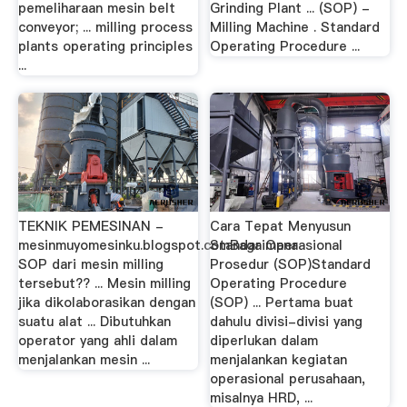
pemeliharaan mesin belt
Grinding Plant ... (SOP) -
conveyor; ... milling process
Milling Machine . Standard
plants operating principles
Operating Procedure ...
...
TEKNIK PEMESINAN -
Cara Tepat Menyusun
mesinmuyomesinku.blogspot.comBagaimana
Standar Operasional
SOP dari mesin milling
Prosedur (SOP)Standard
tersebut?? ... Mesin milling
Operating Procedure
jika dikolaborasikan dengan
(SOP) ... Pertama buat
suatu alat ... Dibutuhkan
dahulu divisi-divisi yang
operator yang ahli dalam
diperlukan dalam
menjalankan mesin ...
menjalankan kegiatan
operasional perusahaan,
misalnya HRD, ...