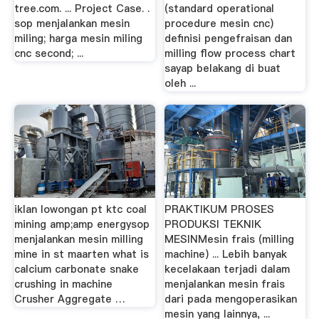
tree.com. ... Project Case. .
(standard operational
sop menjalankan mesin
procedure mesin cnc)
miling; harga mesin miling
definisi pengefraisan dan
cnc second; ...
milling flow process chart
sayap belakang di buat
oleh ...
iklan lowongan pt ktc coal
PRAKTIKUM PROSES
mining amp;amp energysop
PRODUKSI TEKNIK
menjalankan mesin milling
MESINMesin frais (milling
mine in st maarten what is
machine) ... Lebih banyak
calcium carbonate snake
kecelakaan terjadi dalam
crushing in machine
menjalankan mesin frais
Crusher Aggregate …
dari pada mengoperasikan
mesin yang lainnya, ...