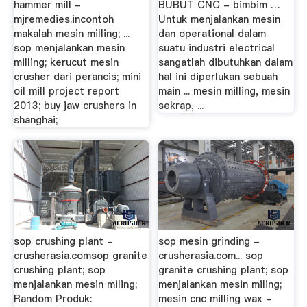
hammer mill -
BUBUT CNC - bimbim …
mjremedies.incontoh
Untuk menjalankan mesin
makalah mesin milling; ...
dan operational dalam
sop menjalankan mesin
suatu industri electrical
milling; kerucut mesin
sangatlah dibutuhkan dalam
crusher dari perancis; mini
hal ini diperlukan sebuah
oil mill project report
main ... mesin milling, mesin
2013; buy jaw crushers in
sekrap, ...
shanghai;
sop crushing plant -
sop mesin grinding -
crusherasia.comsop granite
crusherasia.com... sop
crushing plant; sop
granite crushing plant; sop
menjalankan mesin miling;
menjalankan mesin miling;
Random Produk:
mesin cnc milling wax -