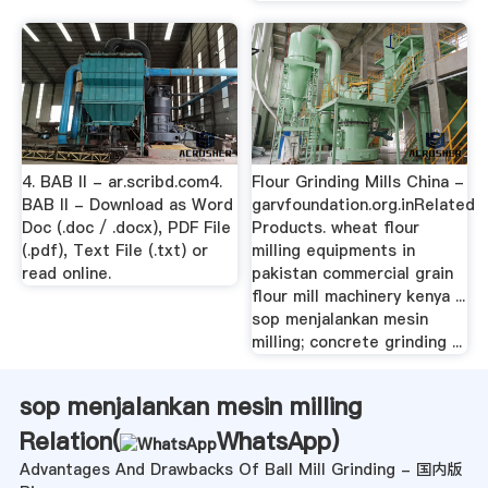
4. BAB II - ar.scribd.com4.
Flour Grinding Mills China -
BAB II - Download as Word
garvfoundation.org.inRelated
Doc (.doc / .docx), PDF File
Products. wheat flour
(.pdf), Text File (.txt) or
milling equipments in
read online.
pakistan commercial grain
flour mill machinery kenya ...
sop menjalankan mesin
milling; concrete grinding ...
sop menjalankan mesin milling
Relation(
WhatsApp
)
Advantages And Drawbacks Of Ball Mill Grinding - 国内版