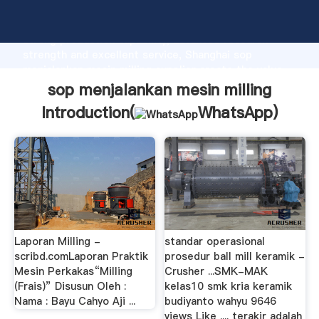
sop menjalankan mesin milling manufacturer Grasping
strong production capability, advanced research
strength and excellent service, Shanghai sop
menjalankan mesin milling supplier create the value
and bring values to all of customers.
sop menjalankan mesin milling
Introduction(
WhatsApp
)
Laporan Milling -
standar operasional
scribd.comLaporan Praktik
prosedur ball mill keramik -
Mesin Perkakas“Milling
Crusher ...SMK-MAK
(Frais)” Disusun Oleh :
kelas10 smk kria keramik
Nama : Bayu Cahyo Aji ...
budiyanto wahyu 9646
views Like .... terakir adalah