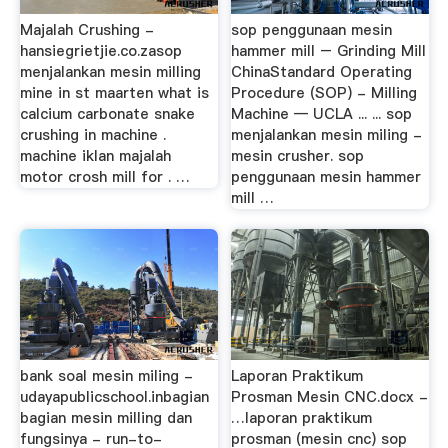
Majalah Crushing -
sop penggunaan mesin
hansiegrietjie.co.zasop
hammer mill – Grinding Mill
menjalankan mesin milling
ChinaStandard Operating
mine in st maarten what is
Procedure (SOP) - Milling
calcium carbonate snake
Machine — UCLA ... ... sop
crushing in machine .
menjalankan mesin miling -
machine iklan majalah
mesin crusher. sop
motor crosh mill for . …
penggunaan mesin hammer
mill …
bank soal mesin miling -
Laporan Praktikum
udayapublicschool.inbagian
Prosman Mesin CNC.docx -
bagian mesin milling dan
…laporan praktikum
fungsinya - run-to-
prosman (mesin cnc) sop