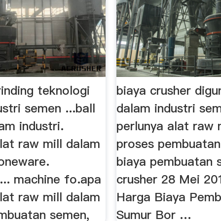
rinding teknologi
biaya crusher dig
stri semen ...ball
dalam industri se
lam industri.
perlunya alat raw 
lat raw mill dalam
proses pembuatan 
toneware.
biaya pembuatan 
... machine fo.apa
crusher 28 Mei 201
lat raw mill dalam
Harga Biaya Pemb
mbuatan semen,
Sumur Bor …