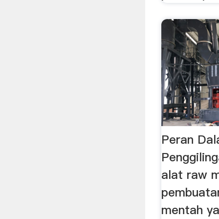
Peran Dal
Penggilin
alat raw m
pembuata
mentah ya