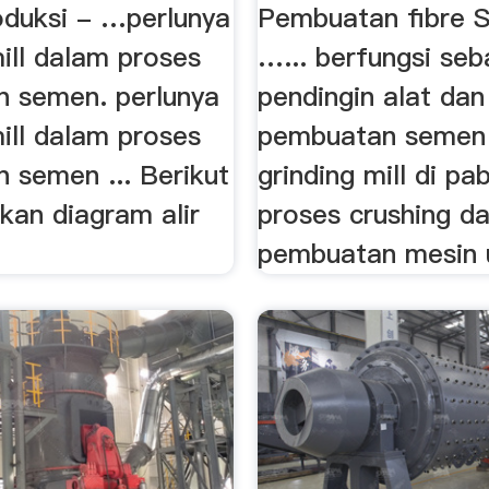
oduksi - …perlunya
Pembuatan fibre 
ill dalam proses
…... berfungsi seb
 semen. perlunya
pendingin alat dan 
ill dalam proses
pembuatan semen 
 semen ... Berikut
grinding mill di p
kan diagram alir
proses crushing d
pembuatan mesin u