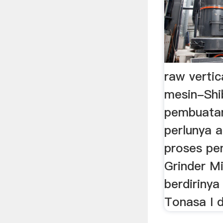
raw vertic
mesin-Shi
pembuatan
perlunya a
proses p
Grinder Mi
berdiriny
Tonasa I d