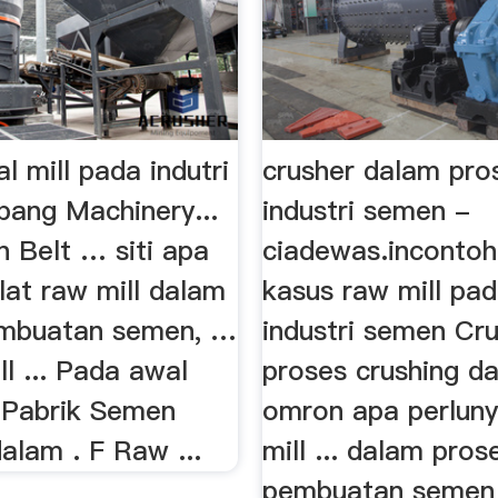
al mill pada indutri
crusher dalam pro
bang Machinery...
industri semen -
 Belt … siti apa
ciadewas.incontoh
lat raw mill dalam
kasus raw mill pa
embuatan semen, …
industri semen Cr
ll ... Pada awal
proses crushing d
a Pabrik Semen
omron apa perluny
alam . F Raw ...
mill ... dalam pros
pembuatan semen A