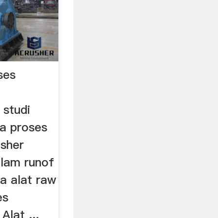
ses
 studi
da proses
usher
alam runof
a alat raw
es
lat ...