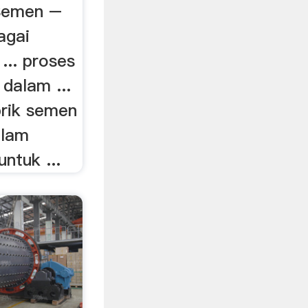
Semen –
agai
... proses
dalam ...
abrik semen
alam
ntuk ...