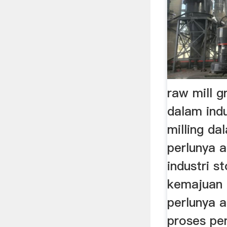
raw mill g
dalam indu
milling da
perlunya a
industri s
kemajuan 
perlunya a
proses pe