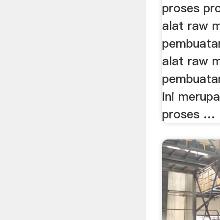
proses pr
alat raw m
pembuatan
alat raw m
pembuatan
ini merupa
proses …