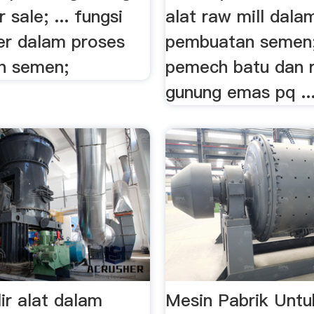
 sale; ... fungsi
alat raw mill dala
her dalam proses
pembuatan semen;
n semen;
pemech batu dan r
gunung emas pq ..
ir alat dalam
Mesin Pabrik Untu