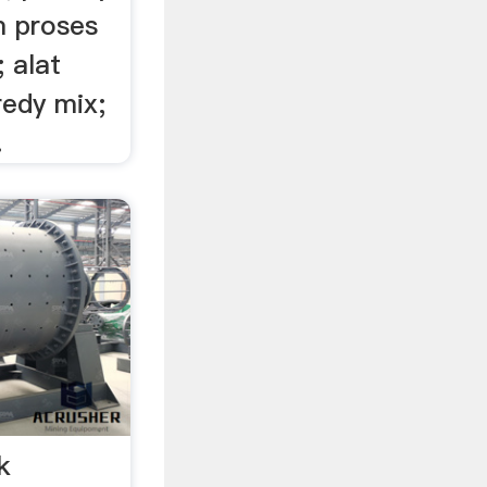
m proses
 alat
edy mix;
.
k