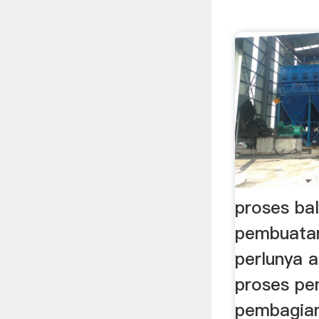
proses bal
pembuata
perlunya a
proses pe
pembagian