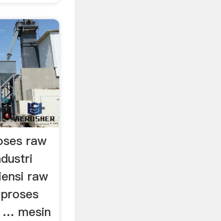
oses raw
dustri
iensi raw
 proses
 … mesin