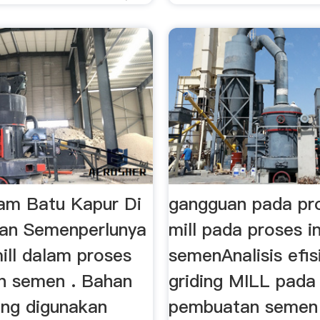
am Batu Kapur Di
gangguan pada pr
gan Semenperlunya
mill pada proses in
ill dalam proses
semenAnalisis efis
n semen . Bahan
griding MILL pada
ng digunakan
pembuatan semen