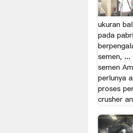
ukuran bal
pada pabr
berpengal
semen, ...
semen Ame
perlunya a
proses p
crusher an