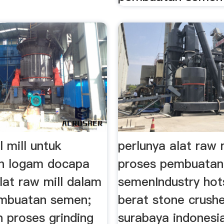
l mill untuk
perlunya alat raw 
n logam docapa
proses pembuatan
lat raw mill dalam
semenIndustry hot
mbuatan semen;
berat stone crush
 proses grinding
surabaya indonesia