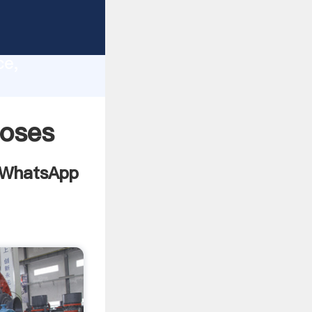
n semen
lity,
ce,
 bring
roses