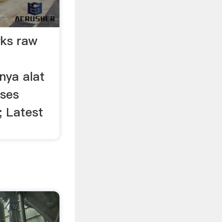
ks raw
nya alat
oses
 Latest