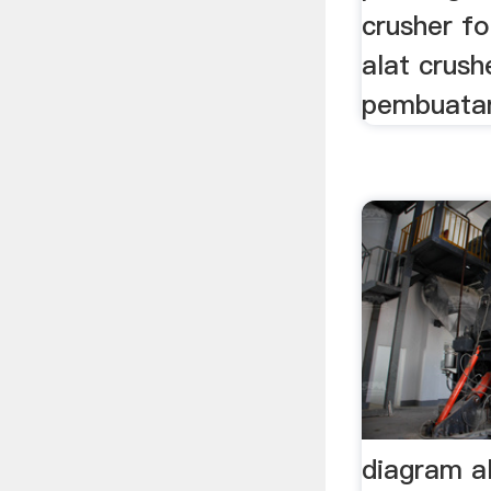
crusher for
alat crus
pembuata
diagram al