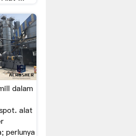
mill dalam
spot. alat
er
; perlunya