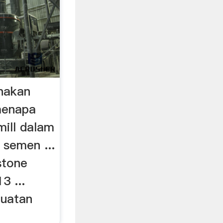
unakan
menapa
mill dalam
semen ...
stone
3 ...
uatan