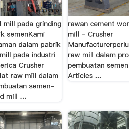
l mill pada grinding
rawan cement wor
ik semenKami
mill - Crusher
aman dalam pabrik
Manufacturerperlu
 mill pada industri
raw mill dalam pr
rica Crusher
pembuatan semen;
lat raw mill dalam
Articles ...
embuatan semen-
d mill …