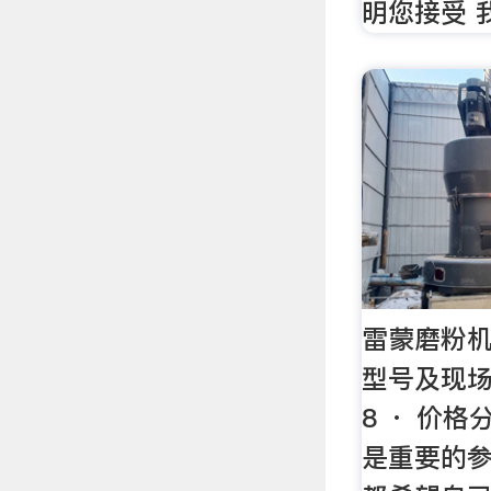
明您接受 
雷蒙磨粉机
型号及现场视
8 · 价
是重要的