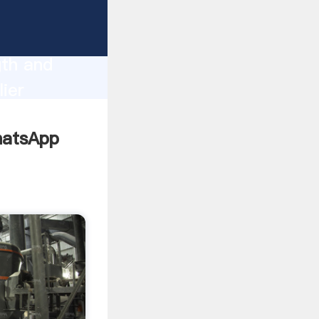
gth and
ier
omers.