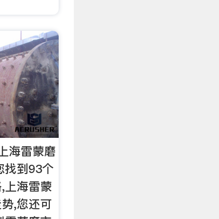
上海雷蒙磨
您找到93个
,上海雷蒙
势,您还可