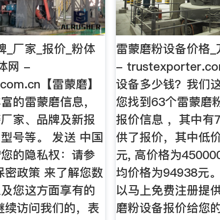
牌_厂家_报价_粉体
雷蒙磨粉设备价格_
体网 -
- trustexporte
r.com.cn【雷蒙磨】
设备多少钱？我们
丰富的雷蒙磨信息，
您找到63个雷蒙磨
磨厂家、品牌及新报
报价信息 ，其中有
型号等。 发送 中国
供了报价，其中低价格
护您的隐私权：请参
元, 高价格为45000
保密政策 来了解您数
均价格为94938元
以及您这方面享有的
以马上免费注册提
继续访问我们的，表
磨粉设备报价给您