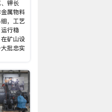
属、钾长
非金属物料
料细，工艺
，运行稳
，在矿山设
一大批忠实