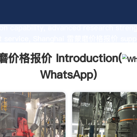
价 manufacturer Grasping strong
on capability, advanced research stren
nt service, Shanghai 雷蒙磨价格报价 suppl
he value and bring values to all of cust
价格报价 Introduction(
WhatsApp
)