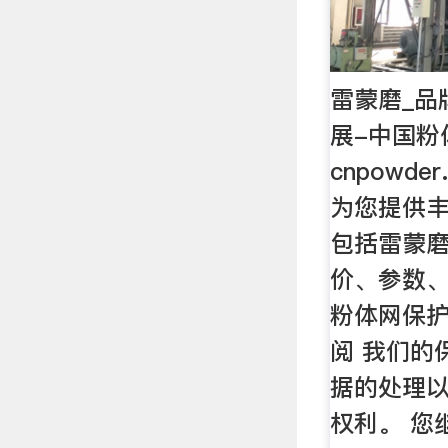
雷蒙磨_品
展-中国粉
cnpowde
为您提供
包括雷蒙
价、参数、
粉体网保
阅 我们的
据的处理
权利。 您