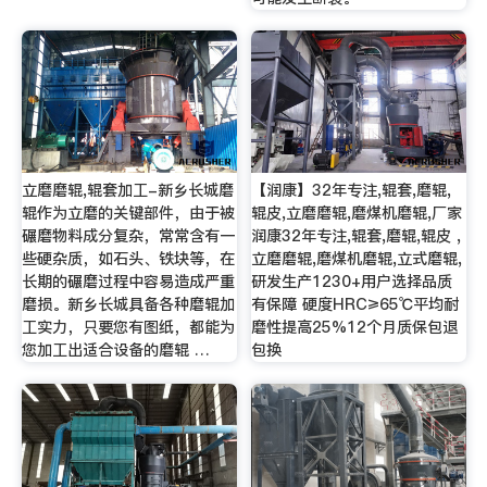
立磨磨辊,辊套加工-新乡长城磨
【润康】32年专注,辊套,磨辊,
辊作为立磨的关键部件，由于被
辊皮,立磨磨辊,磨煤机磨辊,厂家
碾磨物料成分复杂，常常含有一
润康32年专注,辊套,磨辊,辊皮 ,
些硬杂质，如石头、铁块等，在
立磨磨辊,磨煤机磨辊,立式磨辊,
长期的碾磨过程中容易造成严重
研发生产1230+用户选择品质
磨损。新乡长城具备各种磨辊加
有保障 硬度HRC≥65℃平均耐
工实力，只要您有图纸，都能为
磨性提高25%12个月质保包退
您加工出适合设备的磨辊 …
包换