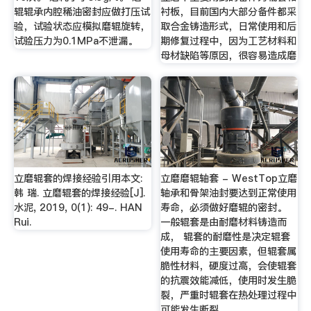
辊辊承内腔稀油密封应做打压试
衬板，目前国内大部分备件都采
验，试验状态应模拟磨辊旋转，
取合金铸造形式，日常使用和后
试验压力为0.1MPa不泄漏。
期修复过程中，因为工艺材料和
母材缺陷等原因，很容易造成磨
立磨辊套的焊接经验引用本文:
立磨磨辊轴套 - WestTop立磨
韩 瑞. 立磨辊套的焊接经验[J].
轴承和骨架油封要达到正常使用
水泥, 2019, 0(1): 49-. HAN
寿命，必须做好磨辊的密封。
Rui.
一般辊套是由耐磨材料铸造而
成， 辊套的耐磨性是决定辊套
使用寿命的主要因素，但辊套属
脆性材料，硬度过高，会使辊套
的抗震效能减低，使用时发生脆
裂，严重时辊套在热处理过程中
可能发生断裂。