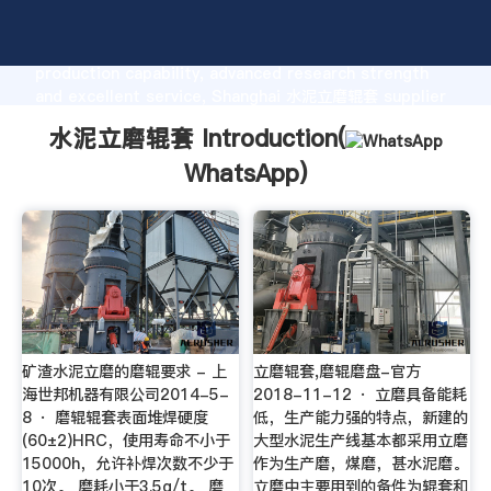
水泥立磨辊套 manufacturer Grasping strong
production capability, advanced research strength
and excellent service, Shanghai 水泥立磨辊套 supplier
create the value and bring values to all of customers.
水泥立磨辊套 Introduction(
WhatsApp
)
矿渣水泥立磨的磨辊要求 - 上
立磨辊套,磨辊磨盘-官方
海世邦机器有限公司2014-5-
2018-11-12 · 立磨具备能耗
8 · 磨辊辊套表面堆焊硬度
低，生产能力强的特点，新建的
(60±2)HRC，使用寿命不小于
大型水泥生产线基本都采用立磨
15000h，允许补焊次数不少于
作为生产磨，煤磨，甚水泥磨。
10次。 磨耗小于3.5g/t。 磨
立磨中主要用到的备件为辊套和