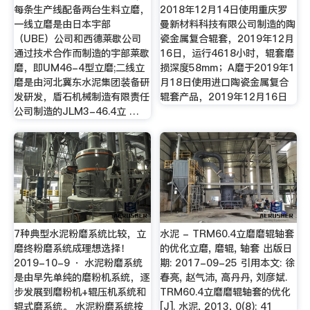
每条生产线配备两台生料立磨，
2018年12月14日使用重庆罗
一线立磨是由日本宇部
曼新材料科技有限公司制造的陶
（UBE）公司和西德莱歇公司
瓷金属复合辊套，2019年12月
通过技术合作而制造的宇部莱歇
16日，运行4618小时，辊套磨
磨，即UM46-4型立磨;二线立
损深度58mm；A磨于2019年1
磨是由河北冀东水泥集团装备研
月18日使用进口陶瓷金属复合
发研发，盾石机械制造有限责任
辊套产品，2019年12月16日
公司制造的JLM3-46.4立 …
7种典型水泥粉磨系统比较，立
水泥 - TRM60.4立磨磨辊轴套
磨终粉磨系统成理想选择！
的优化立磨, 磨辊, 轴套 出版日
2019-10-9 · 水泥粉磨系统
期: 2017-09-25 引用本文: 徐
是由早先单纯的磨粉机系统，逐
春亮, 赵气沛, 高丹丹, 刘彦斌.
步发展到磨粉机+辊压机系统和
TRM60.4立磨磨辊轴套的优化
辊式磨系统。 水泥粉磨系统按
[J]. 水泥, 2013, 0(8): 41