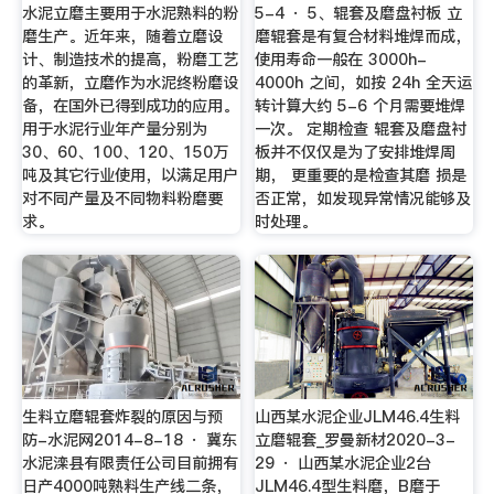
水泥立磨主要用于水泥熟料的粉
5-4 · 5、辊套及磨盘衬板 立
磨生产。近年来，随着立磨设
磨辊套是有复合材料堆焊而成，
计、制造技术的提高，粉磨工艺
使用寿命一般在 3000h-
的革新，立磨作为水泥终粉磨设
4000h 之间，如按 24h 全天运
备，在国外已得到成功的应用。
转计算大约 5-6 个月需要堆焊
用于水泥行业年产量分别为
一次。 定期检查 辊套及磨盘衬
30、60、100、120、150万
板并不仅仅是为了安排堆焊周
吨及其它行业使用，以满足用户
期， 更重要的是检查其磨 损是
对不同产量及不同物料粉磨要
否正常，如发现异常情况能够及
求。
时处理。
生料立磨辊套炸裂的原因与预
山西某水泥企业JLM46.4生料
防-水泥网2014-8-18 · 冀东
立磨辊套_罗曼新材2020-3-
水泥滦县有限责任公司目前拥有
29 · 山西某水泥企业2台
日产4000吨熟料生产线二条，
JLM46.4型生料磨，B磨于