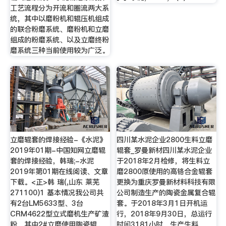
工艺流程分为开流和圈流两大系
统，其中以磨粉机和辊压机组成
的联合粉磨系统、磨粉机和立磨
组成的粉磨系统、以及立磨终粉
磨系统三种当前使用较为广泛。
立磨辊套的焊接经验-《水泥》
四川某水泥企业2800生料立磨
2019年01期-中国知网立磨辊
辊套_罗曼新材四川某水泥企业
套的焊接经验，韩瑞;-水泥
于2018年2月检修，将生料立
2019年第01期在线阅读、文章
磨2800原使用的高铬合金辊套
下载。<正>韩 瑞(,山东 莱芜
更换为重庆罗曼新材料科技有限
271100)1 基本情况我公司共
公司制造生产的陶瓷金属复合辊
有2台LM5633型、3台
套。于2018年3月1日开机运
CRM4622型立式磨机生产矿渣
行，2018年9月30日，总运行
粉。其中2#立磨使用陶瓷辊..
时间3181小时，生产生料