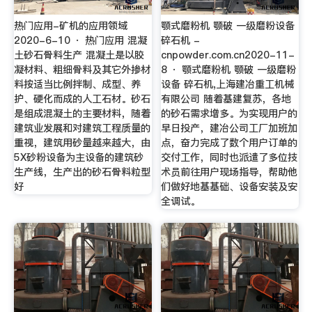
热门应用-矿机的应用领域
颚式磨粉机 颚破 一级磨粉设备
2020-6-10 · 热门应用 混凝
碎石机 -
土砂石骨料生产 混凝土是以胶
cnpowder.com.cn2020-11-
凝材料、粗细骨料及其它外掺材
8 · 颚式磨粉机 颚破 一级磨粉
料按适当比例拌制、成型、养
设备 碎石机,上海建冶重工机械
护、硬化而成的人工石材。砂石
有限公司 随着基建复苏，各地
是组成混凝土的主要材料，随着
的砂石需求增多。为实现用户的
建筑业发展和对建筑工程质量的
早日投产，建冶公司工厂加班加
重视，建筑用砂量越来越大，由
点，奋力完成了数个用户订单的
5X砂粉设备为主设备的建筑砂
交付工作，同时也派遣了多位技
生产线，生产出的砂石骨料粒型
术员前往用户现场指导，帮助他
好
们做好地基基础、设备安装及安
全调试。