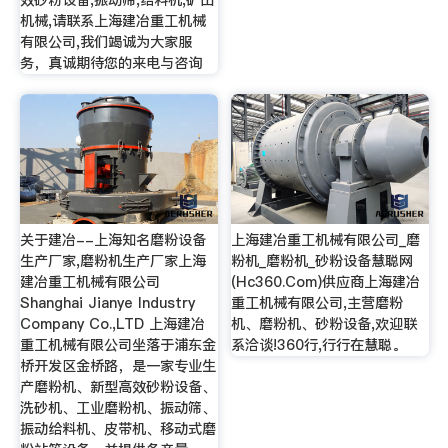
效砂粉设备,振动筛,给料机,矿山
机械,请联系上海建冶重工机械
有限公司,我们竭诚为大家服
务，真诚期待您的来电与咨询
关于建冶--上海知名磨粉设备
上海建冶重工机械有限公司_磨
生产厂家,磨粉机生产厂家上海
粉机_磨粉机_砂粉设备慧聪网
建冶重工机械有限公司
(Hc360.Com)供应商上海建冶
Shanghai Jianye Industry
重工机械有限公司,主营磨粉
Company Co.,LTD 上海建冶
机、磨粉机、砂粉设备,欢迎联
重工机械有限公司坐落于浦东金
系洽谈!360行,行行在慧聪。
桥开发区金桥路，是一家专业生
产磨粉机、新型高效砂粉设备、
洗砂机、工业磨粉机、振动筛、
振动给料机、皮带机、移动式磨