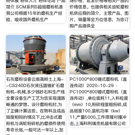
粉体展 粉体人才 粉体论坛 产品
场价格、批发价格等相关产品的
简介 SCM系列S超细磨粉机是
价格信息。也提供相关齿轮磨粉
我公司根据15年的磨机生产经
机供应商的简介，主营产品，图
验，吸收国外磨机生产
片，销量等全方位信息，为您订
购产品提供全
石灰磨粉设备云南高岭土上海-
PC1000*800锤式磨粉机（直
-CS240D石灰液压圆锥矿石磨
连传动）2020-10-29 ·
粉机-机械,多少钱砂石料生产线
PC1000*800锤式磨粉机（直
全套设备生产工艺为您实现道路
连传动）,单位能耗11,入料粒度
畅通的梦想。设计磨粉机时,为
（mm）10,粉碎程度粗粉碎,成
了正确计算这些。在物料及成品
品细度100,装机功率（kw）
细度相同的情况下,比冲击式磨
11,产量5000,工作原理对撞冲
粉机与涡轮粉碎机的磨损件使用
击,上海科利瑞克机器有限公司
寿命长倍,一般可达一年以上,加