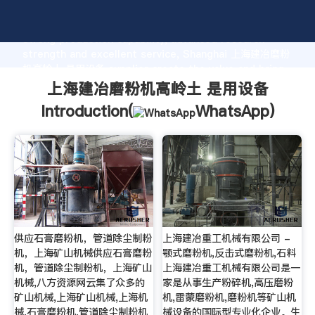
上海建冶磨粉机高岭土 是用设备 manufacturer Grasping
strong production capability, advanced research
strength and excellent service, Shanghai 上海建冶磨粉
机高岭土 是用设备 supplier create the value and bring
values to all of customers.
上海建冶磨粉机高岭土 是用设备
Introduction(
WhatsApp
)
供应石膏磨粉机，管道除尘制粉
上海建冶重工机械有限公司 -
机，上海矿山机械供应石膏磨粉
颚式磨粉机,反击式磨粉机,石料
机，管道除尘制粉机，上海矿山
上海建冶重工机械有限公司是一
机械,八方资源网云集了众多的
家是从事生产粉碎机,高压磨粉
矿山机械,上海矿山机械,上海机
机,雷蒙磨粉机,磨粉机等矿山机
械,石膏磨粉机,管道除尘制粉机
械设备的国际型专业化企业。生