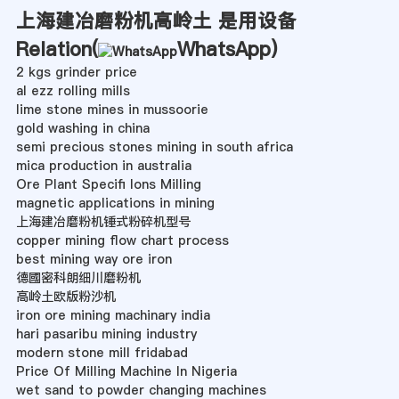
上海建冶磨粉机高岭土 是用设备
Relation(
WhatsApp
)
2 kgs grinder price
al ezz rolling mills
lime stone mines in mussoorie
gold washing in china
semi precious stones mining in south africa
mica production in australia
Ore Plant Specifi Ions Milling
magnetic applications in mining
上海建冶磨粉机锤式粉碎机型号
copper mining flow chart process
best mining way ore iron
德國密科朗细川磨粉机
高岭土欧版粉沙机
iron ore mining machinary india
hari pasaribu mining industry
modern stone mill fridabad
Price Of Milling Machine In Nigeria
wet sand to powder changing machines