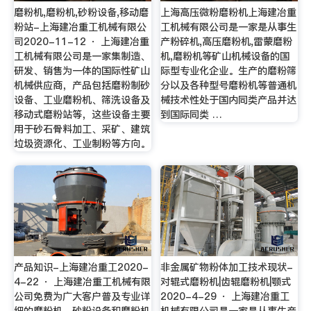
磨粉机,磨粉机,砂粉设备,移动磨
上海高压微粉磨粉机上海建冶重
粉站-上海建冶重工机械有限公
工机械有限公司是一家是从事生
司2020-11-12 · 上海建冶重
产粉碎机,高压磨粉机,雷蒙磨粉
工机械有限公司是一家集制造、
机,磨粉机等矿山机械设备的国
研发、销售为一体的国际性矿山
际型专业化企业。生产的磨粉筛
机械供应商，产品包括磨粉制砂
分以及各种型号磨粉机等普通机
设备、工业磨粉机、筛洗设备及
械技术性处于国内同类产品并达
移动式磨粉站等，这些设备主要
到国际同类 …
用于砂石骨料加工、采矿、建筑
垃圾资源化、工业制粉等方向。
产品知识-上海建冶重工2020-
非金属矿物粉体加工技术现状-
4-22 · 上海建冶重工机械有限
对辊式磨粉机|齿辊磨粉机|颚式
公司免费为广大客户普及专业详
2020-4-29 · 上海建冶重工
细的磨粉机、砂粉设备和磨粉机
机械有限公司是一家是从事生产