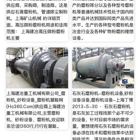
供应商，采购商，制造商。这是
产的磨粉筛分以及各种型号磨粉
供应石膏磨粉机，管道除尘制粉
机等普通机械技术性处于国内同
机，上海矿山机械 的详细页
类产品并达到国际同类产品先进
面。高压微粉磨粉机用途和适用
水平。生产的各种型号磨粉机是
范围： 上海建冶高压微粉磨粉
冶金行业及各种矿物粉磨的理想
机主要
设备。
上海建冶重工机械有限公司_磨
石灰石磨粉机-磨粉机设备,砂粉
粉机_砂粉设备_磨粉机慧聪网
设备设备,磨粉机设备-上海丁博
(Hc360.Com)供应商上海建冶
2013-5-30 · 石灰石磨粉机
重工机械有限公司,主营磨粉
是石灰加工过程找那个必不可少
机、砂粉设备、磨粉机,欢迎联
的设备，针对目前市场的需求
系洽谈!360行,行行在慧聪。
量，要想使用石灰石磨粉机的设
备必须在技术和磨粉效果中达到
较佳状态，满足的条件也是相当