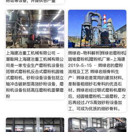
粉站等设备，并提供各产量
上海建冶重工机械有限公司 -
辉绿岩-物料解析|辉绿岩磨粉机|
慧聪网上海建冶重工机械有限公
圆锥磨粉机|磨粉机厂家-上海建
司是一家专业生产磨粉机设备包
2019-5-15 · 辉绿岩的磨粉
括颚式磨粉机反击式磨粉机圆锥
流程及工艺 辉绿岩细骨料生
式磨粉机、砂粉设备设备包括立
产：辉绿岩是常用的建筑材料，
轴冲击破新型高效砂粉设备、磨
是制备粗细砂石骨料的优选石
粉机设备包括高压磨粉机雷蒙磨
材。辉绿岩经过颚式磨粉机磨粉
粉
后，经圆锥磨粉机二级磨粉，之
后再经过JYS高效砂粉设备加
工，可成为优质的细砂骨料。