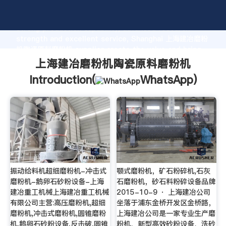
上海建冶磨粉机陶瓷原料磨粉机 manufacturer Grasping
strong production capability, advanced research
strength and excellent service, Shanghai 上海建冶磨粉
机陶瓷原料磨粉机 supplier create the value and bring
values to all of customers.
上海建冶磨粉机陶瓷原料磨粉机
Introduction(
WhatsApp
)
振动给料机超细磨粉机-冲击式
颚式磨粉机，矿石粉碎机,石灰
磨粉机-鹅卵石砂粉设备-上海
石磨粉机，砂石料粉碎设备品牌
建冶重工机械上海建冶重工机械
2015-10-9 · 上海建冶公司
有限公司主营:高压磨粉机,超细
坐落于浦东金桥开发区金桥路，
磨粉机,冲击式磨粉机,圆锥磨粉
上海建冶公司是一家专业生产磨
机,鹅卵石砂粉设备,反击破,圆锥
粉机、新型高效砂粉设备、洗砂