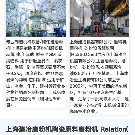
专业制造机械设备/碳化硅磨粉
上海建冶机器有限公司_磨粉机_
机|上海建冶除尘磨粉机|磨粉机
磨粉机_砂粉设备慧聪网
品牌 建冶,其他 型号 YGM 适
(Hc360.Com)供应商上海建冶
用物料 用于研磨重晶石、石灰
机器有限公司,主营磨粉机、磨
石、陶瓷、矿渣等莫氏硬度不大
粉机、砂粉设备,欢迎联系洽
于9.3级，湿度在以下的非易燃
谈!360行,行行在慧聪。 上海建
易爆的物料 应用领域 适用于矿
冶重工机械有限公司成立于
山、冶金、化工、建材等行业多
2005年，坐落于美丽的浦东新
种物料的高细制粉加工，成品粒
区，拥有10万平方米生产基
度在目范围调节（细可达800
地，汇聚了一批高技术人才，是
目）。
一家专业的生产矿山机械设备的
高新技术企业。
上海建冶磨粉机陶瓷原料磨粉机 Relation(