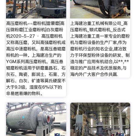
高压磨粉机--磨粉机|雷蒙磨|高
上海建冶重工机械有限公司_高
压微粉磨|工业磨粉机|白灰磨粉
压磨粉机_颚式磨粉机_反击式
机2020-5-27 · 高压磨粉机
上海建冶重工是一家专业的磨粉
又称高压磨，又叫高强磨粉机或
机与磨粉设备的生产厂家,作为
高压中速磨粉机，是高压悬辊磨
磨粉机行业的知名企业,建冶致
粉机的一种。上海建冶生产的
力于环保型粉体设备的研发、制
YGM系列高压磨粉机，高压悬
造与推广应用有机结合,以**,**
辊磨粉机适用于研磨重晶石、石
稳定的产品技术及优质服务,与
灰石、陶瓷、膨润土、石膏、方
海内外广大客户合作共赢.
解石、白灰、矿渣等莫氏硬度不
大于9.3级，湿度在6%以下的
非易燃易爆的物料。