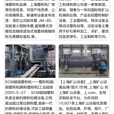
海磨粉机品牌、上海磨粉机厂家
工机械有限公司是一家集制造、
等优质信息，可按产地货源、公
研发、销售为一体的国际性矿山
司规模筛选。新通用设备发布信
机械供应商，产品包括磨粉制砂
息：诺尼立式胶体磨 JM-80,
设备、工业磨粉机、筛洗设备及
实验室小型胶体磨,直销意式浓
移动式磨粉站等，这些设备主要
缩挂耳咖啡滤泡式现磨纯黑咖啡
用于砂石骨料加工、采矿、建筑
粉无蔗糖包装机,等。
垃圾资源化、工业制粉等方向。
SCM超细磨粉机——磨粉机|超
【上海矿山设备】_上海矿山设
细磨粉机|微粉磨粉机|工业超细
备品牌/图片/价格_上海矿山 找
2020-5-27 · SCM超细磨粉
上海矿山设备，上.com，全球
机是全新的微粉处理设备,它性
采购批发平台，为你找到
能远超过高压微粉磨,是新一代
10,637条上海矿山设备优质商
的微粉处理设备,可加工超细重
品，包括品牌，价格，图片，厂
钙粉,超细矿粉,超细钛白粉等,细
家，产地，材料等，海量上海矿