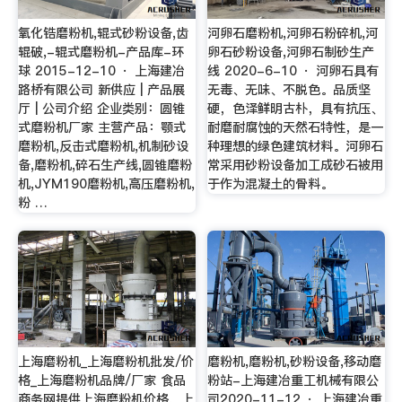
氧化锆磨粉机,辊式砂粉设备,齿
河卵石磨粉机,河卵石粉碎机,河
辊破,-辊式磨粉机-产品库-环
卵石砂粉设备,河卵石制砂生产
球 2015-12-10 · 上海建冶
线 2020-6-10 · 河卵石具有
路桥有限公司 新供应 | 产品展
无毒、无味、不脱色。品质坚
厅 | 公司介绍 企业类别：圆锥
硬，色泽鲜明古朴，具有抗压、
式磨粉机厂家 主营产品：颚式
耐磨耐腐蚀的天然石特性，是一
磨粉机,反击式磨粉机,机制砂设
种理想的绿色建筑材料。河卵石
备,磨粉机,碎石生产线,圆锥磨粉
常采用砂粉设备加工成砂石被用
机,JYM190磨粉机,高压磨粉机,
于作为混凝土的骨料。
粉 …
上海磨粉机_上海磨粉机批发/价
磨粉机,磨粉机,砂粉设备,移动磨
格_上海磨粉机品牌/厂家 食品
粉站-上海建冶重工机械有限公
商务网提供上海磨粉机价格、上
司2020-11-12 · 上海建冶重