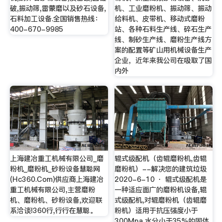
破,振动筛,雷蒙磨以及砂石设备,
机、工业磨粉机、振动筛、振动
石料加工设备.全国销售热线：
给料机、皮带机、移动式磨粉
400-670-9985
站、各种石料生产线、碎石生产
线、制砂生产线、磨粉生产线方
案的配置等矿山用机械设备生产
企业，近年来我公司在吸取了国
内外
上海建冶重工机械有限公司_磨
辊式级配机（齿辊磨粉机,齿辊
粉机_磨粉机_砂粉设备慧聪网
磨粉机）--解决您的建筑垃圾
(Hc360.Com)供应商上海建冶
2020-6-10 · 辊式级配机是
重工机械有限公司,主营磨粉
一种适应面广的磨粉机设备,辊
机、磨粉机、砂粉设备,欢迎联
式级配机,对辊磨粉机（齿辊磨
系洽谈!360行,行行在慧聪。
粉机）适用于抗压强度小于
300Mpa,水分小于35%的固体