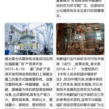
重要提示 本招股说明书概要的
目的仅为尽可能广泛、迅速地向
公众提供有关本次发行的简要情
况。
建冶复合式磨粉机设备成功应用
电解锰行业污染防治可行技术指
在福建厦门矿产资源开发
南（试行）_政策法规_易文库
2013-8-16 · 厦门的矿产资
2018-4-17 · 为贯彻执行
源开发利用会用到我们上海建冶
《中华人民共和国环境保护
重工的复合式圆锥磨粉机，该复
法》,防治环境污染,完善环保技
合磨粉机是一种融锤破、反击
术工作体系,制定本指南,可以当
破、圆锥破为体的新型高效细碎
前技术发展和应用状况为依据,
设备,立式磨粉机具有生产能力
可作为电解锰行业污染防治工作
大、磨粉效率高、粉碎比大、磨
的参考技术资料,适用于以碳酸
蚀量小、能耗低、密封性好、运
锰矿或经还原后的氧化锰矿为主