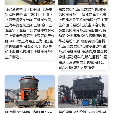
该已通过中网可信验证 上海奉
颚式磨粉机,反击式磨粉机,效率
贤磨粉设备,奉工2015-1-6 ·
高砂粉设备-上海建冶重工机械
上海奉贤区制造加工机械公司,
上海建冶重工机械有限公司主要
上海奉贤区制造加工机械厂,上
生产颚式磨粉机,反击式磨粉机,
海奉贤上海曙工建筑机械有限公
效率高砂粉设备,高压磨粉机,振
司上海市奉贤区光业园区南奉公
动筛,效率高选粉机,振动喂料机,
路5089号上海曙工上海山磊重
移动磨粉车,如需购买颚式磨粉
型机械设备有限公司,专业从事
机,反击式磨粉机,效率高砂粉设
矿山磨粉机械和工业磨粉设备的
备,高压磨粉机,振动筛,效率高选
生产制造。
粉机,振动喂料机,移动磨粉车,请
联系上海建冶重工机械有限公
司,我们竭诚为大家服务
细碎制砂设备哪一种好用？--
磨粉粉磨设备价格_万国企业网