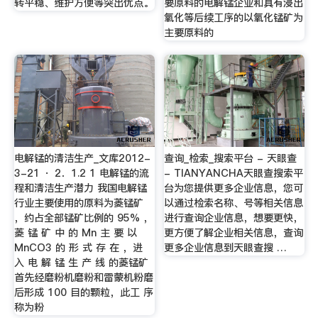
转平稳、维护方便等突出优点。
要原料的电解锰企业和具有浸出
氧化等后续工序的以氧化锰矿为
主要原料的
电解锰的清洁生产_文库2012-
查询_检索_搜索平台 - 天眼查
3-21 · 2．1.2 1 电解锰的流
- TIANYANCHA天眼查搜索平
程和清洁生产潜力 我国电解锰
台为您提供更多企业信息，您可
行业主要使用的原料为菱锰矿
以通过检索名称、号等相关信息
，约占全部锰矿比例的 95% ，
进行查询企业信息，想要更快，
菱 锰 矿 中 的 Mn 主 要 以
更方便了解企业相关信息，查询
MnCO3 的 形 式 存 在 ，进
更多企业信息到天眼查搜 …
入 电 解 锰 生 产 线 的菱锰矿
首先经磨粉机磨粉和雷蒙机粉磨
后形成 100 目的颗粒，此工 序
称为粉