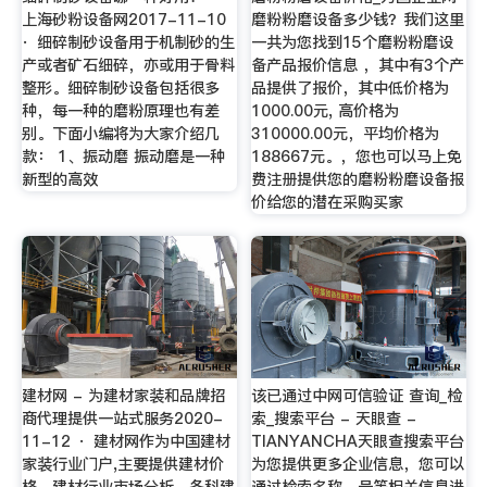
上海砂粉设备网2017-11-10
磨粉粉磨设备多少钱？我们这里
· 细碎制砂设备用于机制砂的生
一共为您找到15个磨粉粉磨设
产或者矿石细碎，亦或用于骨料
备产品报价信息 ，其中有3个产
整形。细碎制砂设备包括很多
品提供了报价，其中低价格为
种，每一种的磨粉原理也有差
1000.00元, 高价格为
别。下面小编将为大家介绍几
310000.00元，平均价格为
款： 1、振动磨 振动磨是一种
188667元。，您也可以马上免
新型的高效
费注册提供您的磨粉粉磨设备报
价给您的潜在采购买家
建材网 - 为建材家装和品牌招
该已通过中网可信验证 查询_检
商代理提供一站式服务2020-
索_搜索平台 - 天眼查 -
11-12 · 建材网作为中国建材
TIANYANCHA天眼查搜索平台
家装行业门户,主要提供建材价
为您提供更多企业信息，您可以
格、建材行业市场分析、各科建
通过检索名称、号等相关信息进