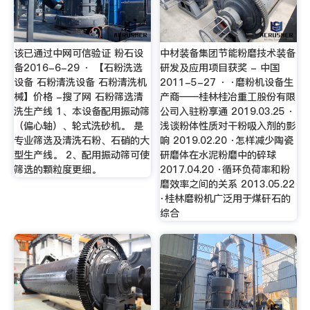
该已通过中网可信验证 粉石设
中材装备集团节能粉磨技术装备
备2016-6-29 · 【石粉洗选
研发及应用项目获奖 - 中国
设备 石粉清洗设备 石粉清洗机
2011-5-27 · ·磨粉机设备生
械】价格 -搜了网 石粉筛选清
产商——桂林桂冶重工股份有限
洗生产线 1、本设备配用振动筛
公司入驻粉享通 2019.03.25 ·
（偏心轴）、轮式洗砂机。 是
浅谈粉体性质对干粉吸入剂的影
专业筛选及清洗石粉、石硝的大
响 2019.02.20 ·怎样减少陶瓷
型生产线。 2、配用振动筛可使
研磨体在水泥粉磨中的碎球
筛选的颗粒度更细。
2017.04.20 ·循环负荷率和粉
磨效率之间的关系 2013.05.22
·桂林磨粉机广泛用于煤矸石的
综合