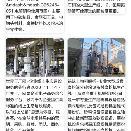
&mdash;&mdash;GB5246-
石硝的大型生产线。 2、配用振
851.电解铜粉使用范围：主要
动筛可使筛选的颗粒度更细。
用于电碳制品、金刚石工具、电
触头材料、摩擦材料以及粉末冶
金零件等。
世界工厂网-企业线上生态建设
铝矾土物料解析-专业大型成套
服务的先行者2020-11-14 ·
磨粉筛分砂粉设备械磨粉机生产
世界工厂网是企业电子商务综合
线 上海建冶重工机械有限公司
服务平台，致力于为企业提供高
是一家专业生产磨粉机设备包括
标准的线上生态建设服务。
颚式磨粉机反击式磨粉机圆锥式
以“线上总部”思想为依据，服
磨粉机、砂粉设备设备包括立轴
务客户在全球市场格局内的营
冲击破新型高效砂粉设备、磨粉
销、采购、品牌、团队、商务、
机设备包括高压磨粉机雷蒙磨粉
转化、产品等领 …
机超细磨粉机锥形磨粉机、石料