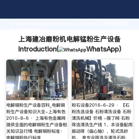
上海建冶磨粉机电解锰粉生产设备 manufacturer Grasping
strong production capability, advanced research
strength and excellent service, Shanghai 上海建冶磨粉
机电解锰粉生产设备 supplier create the value and bring
values to all of customers.
上海建冶磨粉机电解锰粉生产设备
Introduction(
WhatsApp
)
电解铜粉生产设备百科_电解铜
粉石设备2016-6-29 · 【石
粉生产设备知识大全-上海有色
粉洗选设备 石粉清洗设备 石粉
2010-8-6 · 上海有色金属网
清洗机械】价格 -搜了网 石粉
提供全面的电解铜粉生产设备相
筛选清洗生产线 1、本设备配用
关知识及行情 电解铜粉标准：
振动筛（偏心轴）、轮式洗砂
电解铜粉执行标准
机。 是专业筛选及清洗石粉、