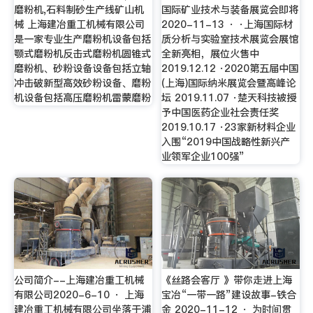
磨粉机,石料制砂生产线矿山机
国际矿业技术与装备展览会即将
械 上海建冶重工机械有限公司
2020-11-13 · ·上海国际材
是一家专业生产磨粉机设备包括
质分析与实验室技术展览会展馆
颚式磨粉机反击式磨粉机圆锥式
全新亮相，展位火售中
磨粉机、砂粉设备设备包括立轴
2019.12.12 ·2020第五届中国
冲击破新型高效砂粉设备、磨粉
(上海)国际纳米展览会暨高峰论
机设备包括高压磨粉机雷蒙磨粉
坛 2019.11.07 ·楚天科技被授
予中国医药企业社会责任奖
2019.10.17 ·23家新材料企业
入围“2019中国战略性新兴产
业领军企业100强”
公司简介--上海建冶重工机械
《丝路会客厅 》带你走进上海
有限公司2020-6-10 · 上海
宝冶“一带一路”建设故事-铁合
建冶重工机械有限公司坐落于浦
金 2020-11-12 · 为时间贯