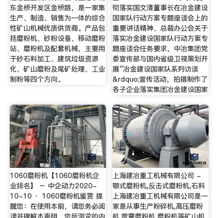
东金桥开发区金桥路，是一家集
彻落实国文清董事长在冶金建设
生产、制造、销售为一体的综合
国家队行动方案专题座谈会上的
性矿山机械优质供货商。产品包
重要讲话精神、总裁办公会关于
括磨粉机、砂粉设备、移动磨粉
落实冶金建设国家队行动方案专
站、磨粉机及配套机械，主要用
题座谈会任务要求，中冶集团党
于砂石料加工、建筑垃圾资源
委宣传部与国内省级卫视策划开
化、矿山磨粉及尾矿处理、工业
展“冶金建设国家队系列访谈
制粉等四个方向。
&rdquo;宣传活动，拍摄制作了
各子企业落实集团冶金建设国家
1060磨粉机【1060磨粉机企
上海建冶重工机械有限公司 -
业排名】 – 中企动力2020-
颚式磨粉机,反击式磨粉机,石料
10-10 · 1060磨粉机鉴赏 提
上海建冶重工机械有限公司是一
醒您：在使用本前，请您务必阅
家是从事生产粉碎机,高压磨粉
读并理解本声明。您所浏览的内
机,雷蒙磨粉机,磨粉机等矿山机