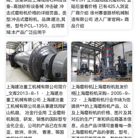
备-高效砂粉设备械 冲击破 冲
陆后查看价格 已有425人浏览
击式磨粉机价格的详细页面。类
厂商介绍 徐州赛普路桥机械制
型:冲击式磨粉机，品牌:建冶,其
造有限公司 进入厂家官网> 商
他，型号:PCL-1350，应用领
品介绍
域:本产品广泛应用于
上海建冶重工机械有限公司简介
上海磨粉机|上海磨粉机批发价
_文库2013-8-1 · 上海建冶
格|上海磨粉机采购- 2005-9-
重工机械有限公司 上海建冶重
22 · 上海磨粉机行业市场为您
工机械有限公司是从事建筑用矿
提供**的上海磨粉机产品，以
山机器， 冶金行业用 工业磨粉
及上海磨粉机的价格、图片及其
机制造、研发、销售的国际型专
对应的生产厂家和供应商基本信
业化企业，公司的产品已在东南
息。点击产品详情可查看每一条
亚、欧洲、非洲、 香港、等国
上海磨粉机产品的参数、型号、