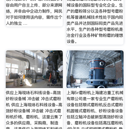
容由用户自主上传、部分来源网
械设备的国际型专业化企业。生
络，并非由中企动力制作，网民
产的磨粉筛分以及各种型号磨粉
对于如何使用该内容，需作出个
机等普通机械技术性处于国内同
人的独立 …
类产品并达到国际同类产品先进
水平。生产的各种型号磨粉机是
冶金行业及各种矿物粉磨的理想
设备。
供应上海现场石料线设备-高效
上海5r磨粉机上海建冶重工机械
砂粉设备械 冲击破 冲击式磨粉
有限公司是一家专业生产磨粉机
机 供应上海现场石料线设备-高
设备包括颚式磨粉机反击式磨粉
效砂粉设备械 冲击破 冲击式磨
机圆锥式磨粉机、砂粉设备设备
粉机价格，磨粉机，这里云集了
包括立轴冲击破新型高效砂粉设
众多的供应商，采购商，制造
备、磨粉机设备包括高压磨粉机
商。这是供应上海现场石料线设
4R/5R 立式超细摆式磨粉机 登