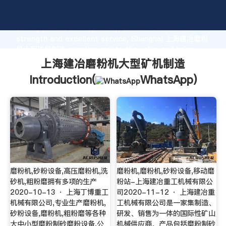
上海建冶磨粉机大型矿机制造 manufacturer Grasping
strong production capability, advanced research
strength and excellent service, Shanghai 上海建冶磨粉
机大型矿机制造 supplier create the value and bring
values to all of customers.
上海建冶磨粉机大型矿机制造
Introduction(
WhatsApp
)
磨粉机,砂粉设备,高压磨粉机,洗
磨粉机,磨粉机,砂粉设备,移动磨
砂机,粗粉磨拥有多项的生产
粉站-上海建冶重工机械有限公
2020-10-13 · 上海丁博重工
司2020-11-12 · 上海建冶重
机械有限公司,专业生产磨粉机,
工机械有限公司是一家集制造、
砂粉设备,磨粉机,粗粉磨等各种
研发、销售为一体的国际性矿山
大中小型磨粉制砂磨粉设备,公
机械供应商，产品包括磨粉制砂