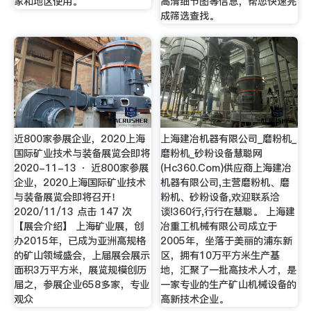
家和地区使用。
高清细节图等信息，帮您快速完
成筛选查找。
近800家参展企业，2020上海
上海建冶机器有限公司_磨粉机_
国际矿业技术与装备展览会即将
磨粉机_砂粉设备慧聪网
2020-11-13 · 近800家参展
(Hc360.Com)供应商上海建冶
企业，2020上海国际矿业技术
机器有限公司,主营磨粉机、磨
与装备展览会即将召开！
粉机、砂粉设备,欢迎联系洽
2020/11/13 点击 147 次
谈!360行,行行在慧聪。 上海建
【展会介绍】 上海矿业展，创
冶重工机械有限公司成立于
办2015年，已成为亚洲高规格
2005年，坐落于美丽的浦东新
的矿山领域盛会，上届展会展示
区，拥有10万平方米生产基
面积3万平方米，展览规模创历
地，汇聚了一批高技术人才，是
届之，参展企业658多家，专业
一家专业的生产矿山机械设备的
观众
高新技术企业。